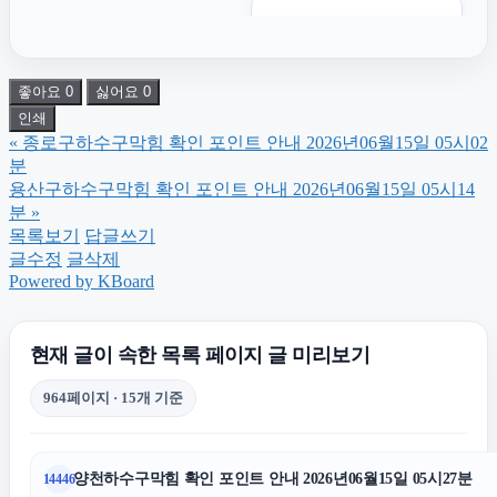
이혼전문변호사
좋아요
0
싫어요
0
동대문구하수구막힘
인쇄
«
종로구하수구막힘 확인 포인트 안내 2026년06월15일 05시02
강남상간소송변호사
분
용산구하수구막힘 확인 포인트 안내 2026년06월15일 05시14
분
»
인천탐정사무소
목록보기
답글쓰기
글수정
글삭제
Powered by KBoard
신용카드현금화
현재 글이 속한 목록 페이지 글 미리보기
흥신소
964페이지 · 15개 기준
송파하수구막힘
양천하수구막힘 확인 포인트 안내 2026년06월15일 05시27분
14446