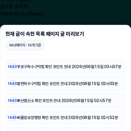
글수정
글삭제
이혼소송
Powered by KBoard
수원형사변호사
현재 글이 속한 목록 페이지 글 미리보기
휴대폰성지
963페이지 · 15개 기준
폰테크
마포구하수구막힘
구로구하수구막힘 확인 포인트 안내 2026년06월15일 03시07분
14431
폰테크
양천하수구막힘 확인 포인트 안내 2026년06월15일 03시03분
14432
송파하수구막힘
부산흥신소 확인 포인트 안내 2026년06월15일 02시57분
14433
용인형사변호사
서울음주운전변호사
서울암요양병원 확인 포인트 안내 2026년06월15일 02시52분
14434
축구반티