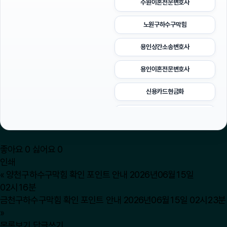
수원이혼전문변호사
노원구하수구막힘
용인상간소송변호사
용인이혼전문변호사
신용카드현금화
청주이혼전문변호사
폰테크
좋아요
0
싫어요
0
수원흥신소
인쇄
«
양천구하수구막힘 확인 포인트 안내 2026년06월15일
의정부변호사
02시16분
금천구하수구막힘 확인 포인트 안내 2026년06월15일 02시23분
구로구하수구막힘
»
목록보기
답글쓰기
용인학교폭력변호사