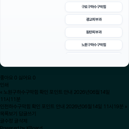
구로구하수구막힘
광교피부과
동탄피부과
노원구하수구막힘
대전흥신소
도봉하수구막힘
좋아요
0
싫어요
0
이혼재산분할
인쇄
«
노원구하수구막힘 확인 포인트 안내 2026년06월14일
금천구하수구막힘
11시11분
인천하수구막힘 확인 포인트 안내 2026년06월14일 11시19분
»
마포하수구막힘
목록보기
답글쓰기
글수정
글삭제
송파하수구막힘
Powered by KBoard