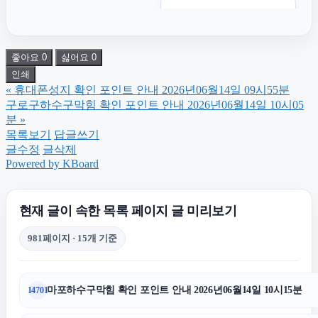
양천구하수구막힘
좋아요
0
싫어요
0
마포하수구막힘
인쇄
«
휴대폰성지 확인 포인트 안내 2026년06월14일 09시55분
대구이혼전문변호사
구로구하수구막힘 확인 포인트 안내 2026년06월14일 10시05
분
»
목록보기
답글쓰기
동작하수구막힘
글수정
글삭제
Powered by KBoard
광진구하수구막힘
현재 글이 속한 목록 페이지 글 미리보기
마포구하수구막힘
981페이지 · 15개 기준
sns마케팅
마포하수구막힘 확인 포인트 안내 2026년06월14일 10시15분
14701