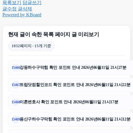
목록보기
답글쓰기
울산치과
글수정
글삭제
Powered by KBoard
김포공항주차대행
현재 글이 속한 목록 페이지 글 미리보기
안산피부과
1032페이지 · 15개 기준
광진구하수구막힘
강동하수구막힘 확인 포인트 안내 2026년06월11일 21시27분
15466
동대문구하수구막힘
트립닷컴할인코드 확인 포인트 안내 2026년06월11일 21시22분
15467
폰테크
이혼변호사 확인 포인트 안내 2026년06월11일 21시17분
15468
용산하수구막힘
용산구하수구막힘 확인 포인트 안내 2026년06월11일 21시12분
15469