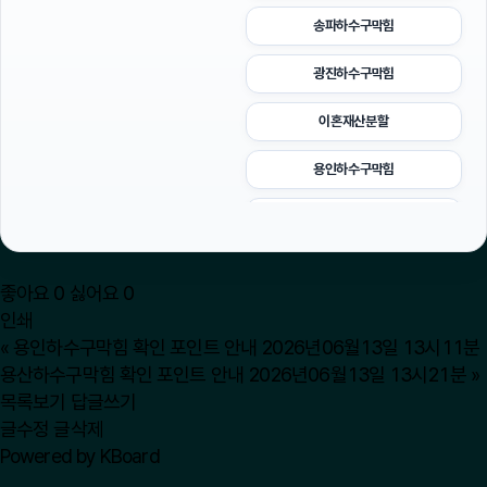
송파하수구막힘
광진하수구막힘
이혼재산분할
용인하수구막힘
법인 장기렌트
구로하수구막힘
좋아요
0
싫어요
0
강남치과
인쇄
«
용인하수구막힘 확인 포인트 안내 2026년06월13일 13시11분
용산하수구막힘
용산하수구막힘 확인 포인트 안내 2026년06월13일 13시21분
»
목록보기
답글쓰기
김포공항주차대행
글수정
글삭제
Powered by KBoard
이혼소송