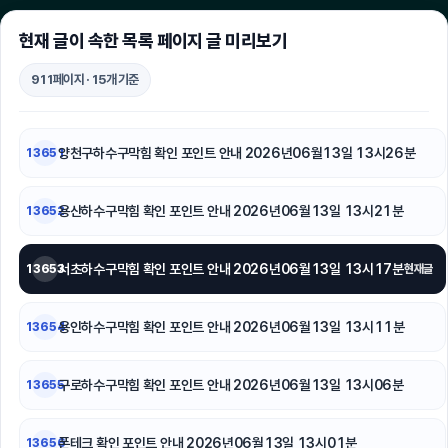
수원피부과
현재 글이 속한 목록 페이지 글 미리보기
양천구하수구막힘
911페이지 · 15개 기준
서대문하수구막힘
부산휴대폰성지
양천구하수구막힘 확인 포인트 안내 2026년06월13일 13시26분
13651
네이버 검색광고
용산하수구막힘 확인 포인트 안내 2026년06월13일 13시21분
13652
인천탐정사무소
서초하수구막힘 확인 포인트 안내 2026년06월13일 13시17분
13653
현재글
도봉하수구막힘
중랑하수구막힘
용인하수구막힘 확인 포인트 안내 2026년06월13일 13시11분
13654
서울암요양병원
구로하수구막힘 확인 포인트 안내 2026년06월13일 13시06분
13655
대전흥신소
폰테크 확인 포인트 안내 2026년06월13일 13시01분
13656