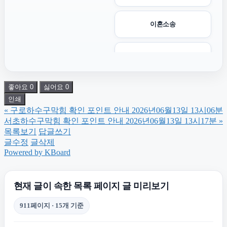
이혼소송
양천구하수구막힘
좋아요
0
싫어요
0
용인하수구막힘
인쇄
«
구로하수구막힘 확인 포인트 안내 2026년06월13일 13시06분
도봉하수구막힘
서초하수구막힘 확인 포인트 안내 2026년06월13일 13시17분
»
목록보기
답글쓰기
글수정
글삭제
폰테크
Powered by KBoard
동작구하수구막힘
현재 글이 속한 목록 페이지 글 미리보기
911페이지 · 15개 기준
구로하수구막힘