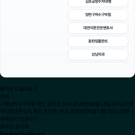
김포공항주차대행
양천구하수구막힘
대전이혼전문변호사
동탄임플란트
강남치과
이혼변호사
불륜증거
좋아요
0
싫어요
0
동작구하수구막힘
인쇄
«
하남하수구막힘 확인 포인트 안내 2026년06월13일 05시21분
광교피부과
부산휴대폰성지 확인 포인트 안내 2026년06월13일 05시33분
»
목록보기
답글쓰기
용인하수구막힘
글수정
글삭제
Powered by KBoard
아고다할인코드