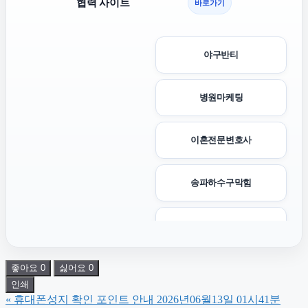
협력 사이트
바로가기
야구반티
병원마케팅
이혼전문변호사
송파하수구막힘
신용카드현금화
좋아요
0
싫어요
0
이혼전문변호사
인쇄
«
휴대폰성지 확인 포인트 안내 2026년06월13일 01시41분