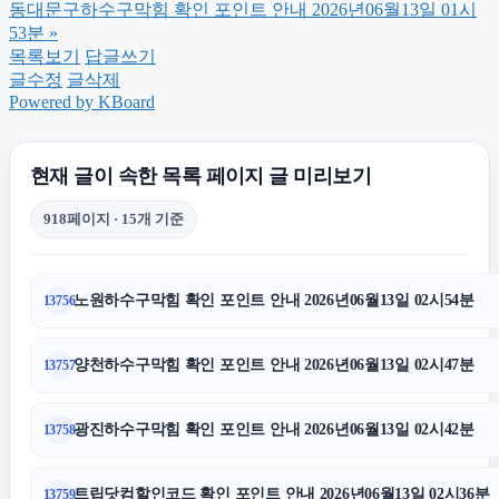
동대문하수구막힘
동대문구하수구막힘 확인 포인트 안내 2026년06월13일 01시
53분
»
목록보기
답글쓰기
광진구하수구막힘
글수정
글삭제
Powered by KBoard
대전이혼전문변호사
현재 글이 속한 목록 페이지 글 미리보기
동탄피부과
918페이지 · 15개 기준
부산흥신소
노원하수구막힘 확인 포인트 안내 2026년06월13일 02시54분
13756
김포공항주차대행
양천하수구막힘 확인 포인트 안내 2026년06월13일 02시47분
13757
구로구하수구막힘
광진하수구막힘 확인 포인트 안내 2026년06월13일 02시42분
13758
흥신소
트립닷컴할인코드 확인 포인트 안내 2026년06월13일 02시36분
13759