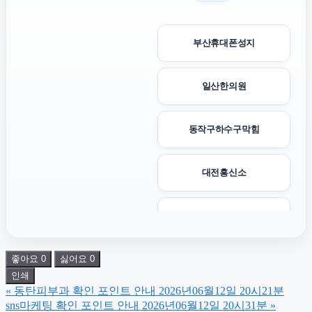
부산휴대폰성지
일산한의원
동작구하수구막힘
대전흥신소
도봉구하수구막힘
좋아요
0
싫어요
0
은평구하수구막힘
인쇄
«
동탄피부과 확인 포인트 안내 2026년06월12일 20시21분
흥신소
sns마케팅 확인 포인트 안내 2026년06월12일 20시31분
»