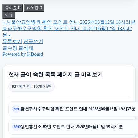
좋아요
0
싫어요
0
동대문구하수구막힘
인쇄
«
서울암요양병원 확인 포인트 안내 2026년06월12일 18시31분
대전흥신소
송파구하수구막힘 확인 포인트 안내 2026년06월12일 18시42
분
»
목록보기
답글쓰기
종로하수구막힘
글수정
글삭제
Powered by KBoard
용산하수구막힘
현재 글이 속한 목록 페이지 글 미리보기
수원흥신소
927페이지 · 15개 기준
대구이혼전문변호사
금천구하수구막힘 확인 포인트 안내 2026년06월12일 19시37분
13891
동작구하수구막힘
용인흥신소 확인 포인트 안내 2026년06월12일 19시32분
13892