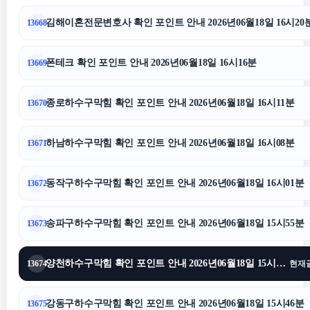
일산한의원
김해이혼전문변호사 확인 포인트 안내 2026년06월18일 16시20
13668
이혼전문변호사
폰테크 확인 포인트 안내 2026년06월18일 16시16분
13669
용인이혼변호사
종로하수구막힘 확인 포인트 안내 2026년06월18일 16시11분
13670
트립닷컴할인코드
하남하수구막힘 확인 포인트 안내 2026년06월18일 16시08분
13671
항암요양병원
동작구하수구막힘 확인 포인트 안내 2026년06월18일 16시01분
13672
이혼상담
송파구하수구막힘 확인 포인트 안내 2026년06월18일 15시55분
13673
수원변호사
양천하수구막힘 확인 포인트 안내 2026년06월18일 15시51분
13674
현재
용인변호사
강동구하수구막힘 확인 포인트 안내 2026년06월18일 15시46분
13675