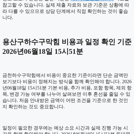
참고할 수 있습니다. 실제 제출 자료와 보관 기준은 상황에 따
라 다를 수 있으므로 상담 단계에서 직접 확인하는 것이 좋습
니다.
용산구하수구막힘 비용과 일정 확인 기준
2026년06월18일 15시51분
금천하수구막힘에서 비용이 중요한 기준이라면 단순 금액만
보기보다 비용이 정해지는 방식을 함께 확인해야 합니다. 2026
년06월18일 15시51분 기본 비용, 추가 비용, 포함 항목, 제외 항
목, 변경 가능 여부를 나누어 살펴보면 이후 혼선을 줄일 수 있
습니다. 처음 안내받은 금액이 어떤 조건을 기준으로 한 것인
지 확인하는 것도 중요합니다.
일정이 필요한 경우에는 예상 소요 시간과 실제 진행 가능 시