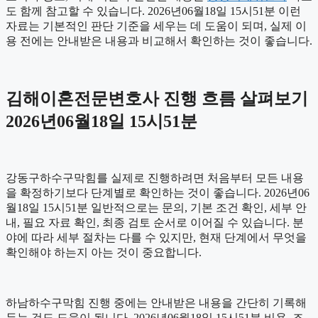
도 함께 참고할 수 있습니다. 2026년06월18일 15시51분 이런
자료는 기본적인 판단 기준을 세우는 데 도움이 되며, 실제 이
용 전에는 안내받은 내용과 비교해서 확인하는 것이 좋습니다.
김해이혼전문변호사 진행 흐름 살펴보기
2026년06월18일 15시51분
강동구하수구막힘를 실제로 진행하려면 처음부터 모든 내용
을 확정하기보다 단계별로 확인하는 것이 좋습니다. 2026년06
월18일 15시51분 일반적으로는 문의, 기본 조건 확인, 세부 안
내, 필요 자료 확인, 최종 검토 순서로 이어질 수 있습니다. 분
야에 따라 세부 절차는 다를 수 있지만, 현재 단계에서 무엇을
확인해야 하는지 아는 것이 중요합니다.
하남하수구막힘 진행 중에는 안내받은 내용을 간단히 기록해
두는 것도 도움이 됩니다. 2026년06월18일 15시51분 비용, 조