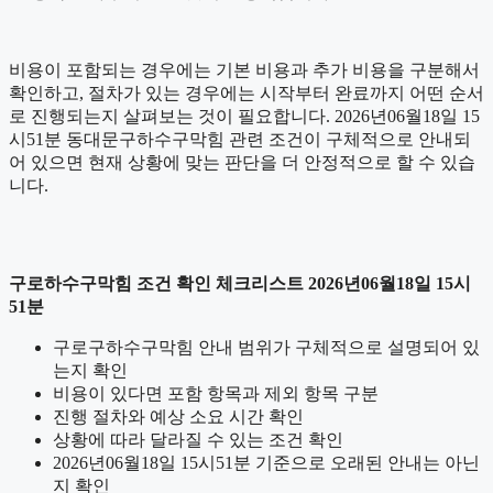
비용이 포함되는 경우에는 기본 비용과 추가 비용을 구분해서
확인하고, 절차가 있는 경우에는 시작부터 완료까지 어떤 순서
로 진행되는지 살펴보는 것이 필요합니다. 2026년06월18일 15
시51분 동대문구하수구막힘 관련 조건이 구체적으로 안내되
어 있으면 현재 상황에 맞는 판단을 더 안정적으로 할 수 있습
니다.
구로하수구막힘 조건 확인 체크리스트 2026년06월18일 15시
51분
구로구하수구막힘 안내 범위가 구체적으로 설명되어 있
는지 확인
비용이 있다면 포함 항목과 제외 항목 구분
진행 절차와 예상 소요 시간 확인
상황에 따라 달라질 수 있는 조건 확인
2026년06월18일 15시51분 기준으로 오래된 안내는 아닌
지 확인