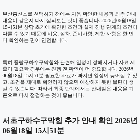
부산흥신소를 선택하기 전에는 처음 확인한 내용과 최종 안내
내용이 같은지 다시 살펴보는 것이 좋습니다. 2026년06월18일
15시51분 상담 초기에 확인한 조건과 실제 진행 단계의 조건이
다를 수 있기 때문에 비용, 절차, 준비사항, 제한 사항은 한 번
더 확인하는 편이 안전합니다.
특히 중랑구하수구막힘와 관련해 일정이 정해지거나 자료 제
출이 필요한 경우에는 진행 전 확인이 더 중요합니다. 2026년
06월18일 15시51분 필요한 자료가 빠지면 일정이 늦어질 수 있
고, 조건을 제대로 확인하지 않으면 예상하지 못한 불편이 생
길 수 있습니다. 따라서 최종 단계에서는 안내받은 내용을 기
준으로 다시 점검하는 것이 좋습니다.
서초구하수구막힘 추가 안내 확인 2026년
06월18일 15시51분