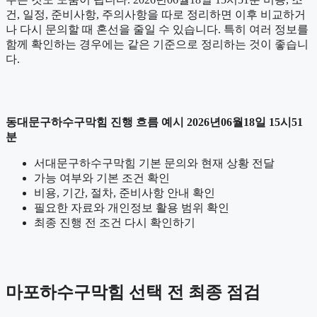
건, 일정, 준비사항, 주의사항을 따로 정리하면 이후 비교하거
나 다시 문의할 때 혼선을 줄일 수 있습니다. 특히 여러 정보를
함께 확인하는 경우에는 같은 기준으로 정리하는 것이 좋습니
다.
동대문구하수구막힘 진행 흐름 예시 2026년06월18일 15시51
분
서대문구하수구막힘 기본 문의와 현재 상황 전달
가능 여부와 기본 조건 확인
비용, 기간, 절차, 준비사항 안내 확인
필요한 자료와 개인정보 활용 범위 확인
최종 진행 전 조건 다시 확인하기
마포하수구막힘 선택 전 최종 점검