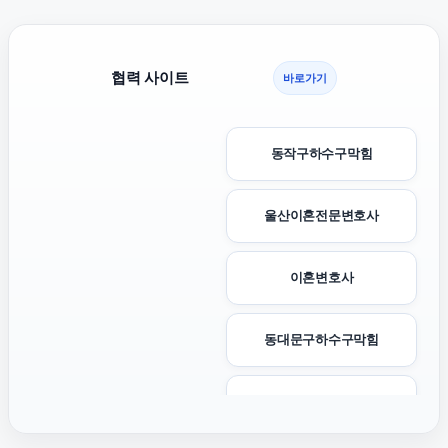
협력 사이트
바로가기
동작구하수구막힘
울산이혼전문변호사
이혼변호사
동대문구하수구막힘
용산구하수구막힘