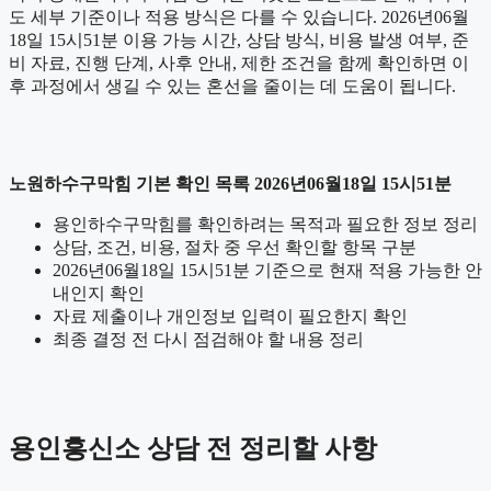
도 세부 기준이나 적용 방식은 다를 수 있습니다. 2026년06월
18일 15시51분 이용 가능 시간, 상담 방식, 비용 발생 여부, 준
비 자료, 진행 단계, 사후 안내, 제한 조건을 함께 확인하면 이
후 과정에서 생길 수 있는 혼선을 줄이는 데 도움이 됩니다.
노원하수구막힘 기본 확인 목록 2026년06월18일 15시51분
용인하수구막힘를 확인하려는 목적과 필요한 정보 정리
상담, 조건, 비용, 절차 중 우선 확인할 항목 구분
2026년06월18일 15시51분 기준으로 현재 적용 가능한 안
내인지 확인
자료 제출이나 개인정보 입력이 필요한지 확인
최종 결정 전 다시 점검해야 할 내용 정리
용인흥신소 상담 전 정리할 사항