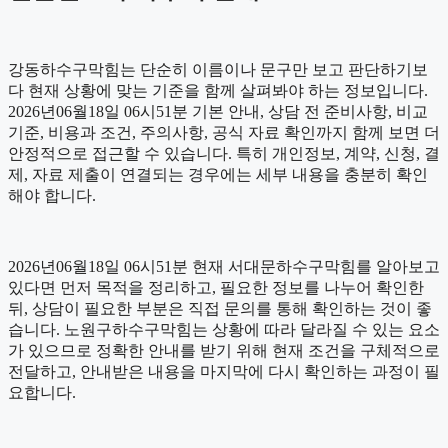
강동하수구막힘는 단순히 이름이나 문구만 보고 판단하기보
다 현재 상황에 맞는 기준을 함께 살펴봐야 하는 정보입니다.
2026년06월18일 06시51분 기본 안내, 상담 전 준비사항, 비교
기준, 비용과 조건, 주의사항, 공식 자료 확인까지 함께 보면 더
안정적으로 접근할 수 있습니다. 특히 개인정보, 계약, 신청, 결
제, 자료 제출이 연결되는 경우에는 세부 내용을 충분히 확인
해야 합니다.
2026년06월18일 06시51분 현재 서대문하수구막힘를 알아보고
있다면 먼저 목적을 정리하고, 필요한 정보를 나누어 확인한
뒤, 상담이 필요한 부분은 직접 문의를 통해 확인하는 것이 좋
습니다. 노원구하수구막힘는 상황에 따라 달라질 수 있는 요소
가 있으므로 정확한 안내를 받기 위해 현재 조건을 구체적으로
전달하고, 안내받은 내용을 마지막에 다시 확인하는 과정이 필
요합니다.