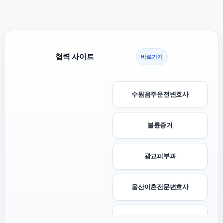
협력 사이트
바로가기
수원음주운전변호사
불륜증거
광교피부과
울산이혼전문변호사
트립닷컴할인코드