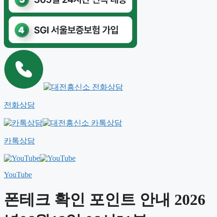
전화상담
카톡상담
YouTube
폰테크 확인 포인트 안내 2026