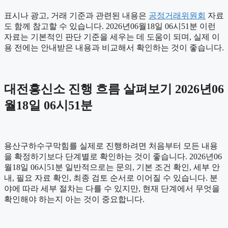
표시나 광고, 거래 기준과 관련된 내용은
공정거래위원회
자료
도 함께 참고할 수 있습니다. 2026년06월18일 06시51분 이런
자료는 기본적인 판단 기준을 세우는 데 도움이 되며, 실제 이
용 전에는 안내받은 내용과 비교해서 확인하는 것이 좋습니다.
대전흥신소 진행 흐름 살펴보기 2026년06
월18일 06시51분
용산구하수구막힘를 실제로 진행하려면 처음부터 모든 내용
을 확정하기보다 단계별로 확인하는 것이 좋습니다. 2026년06
월18일 06시51분 일반적으로는 문의, 기본 조건 확인, 세부 안
내, 필요 자료 확인, 최종 검토 순서로 이어질 수 있습니다. 분
야에 따라 세부 절차는 다를 수 있지만, 현재 단계에서 무엇을
확인해야 하는지 아는 것이 중요합니다.