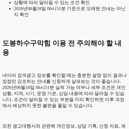
상황에 따라 달라질 수 있는 조건 확인
2026년06월18일 06시51분 기준으로 오래된 안내는 아닌
지 확인
도봉하수구막힘 이용 전 주의해야 할 내
용
네이버 검색광고 정보를 확인할 때는 충분한 설명 없이 결과나
장점만 강조하는 안내를 신중하게 살펴보는 것이 좋습니다.
2026년06월18일 06시51분 실제 가능 여부나 세부 조건은 개인
상황, 지역, 시기, 운영 기준, 상담 내용에 따라 달라질 수 있습
니다. 조건이 달라질 수 있는 부분을 미리 확인하면 이후 과정
에서 예상하지 못한 불편을 줄일 수 있습니다.
또한 광고대행사와 관련해 개인정보, 상담 기록, 신청 자료, 계