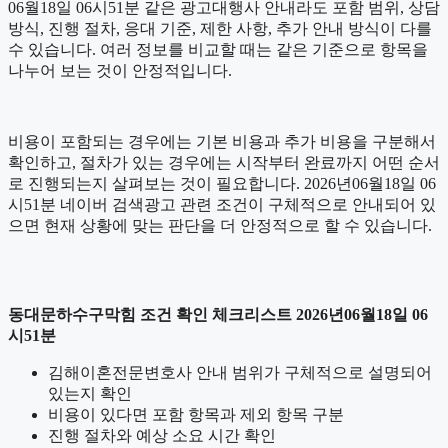
06월18일 06시51분 같은 광고대행사 안내라도 포함 범위, 상담
방식, 진행 절차, 응대 기준, 제한 사항, 추가 안내 방식이 다를
수 있습니다. 여러 정보를 비교할 때는 같은 기준으로 항목을
나누어 보는 것이 안정적입니다.
비용이 포함되는 경우에는 기본 비용과 추가 비용을 구분해서
확인하고, 절차가 있는 경우에는 시작부터 완료까지 어떤 순서
로 진행되는지 살펴보는 것이 필요합니다. 2026년06월18일 06
시51분 네이버 검색광고 관련 조건이 구체적으로 안내되어 있
으면 현재 상황에 맞는 판단을 더 안정적으로 할 수 있습니다.
동대문하수구막힘 조건 확인 체크리스트 2026년06월18일 06
시51분
김해이혼전문변호사 안내 범위가 구체적으로 설명되어
있는지 확인
비용이 있다면 포함 항목과 제외 항목 구분
진행 절차와 예상 소요 시간 확인