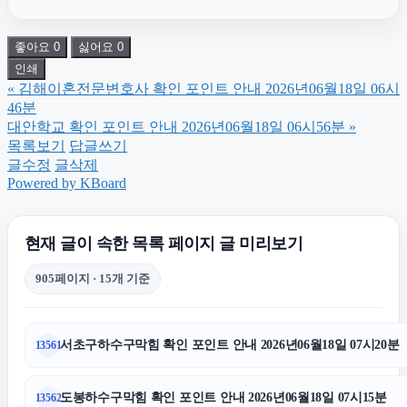
좋아요
0
싫어요
0
용인형사전문변호사
인쇄
«
김해이혼전문변호사 확인 포인트 안내 2026년06월18일 06시
용인이혼변호사
46분
대안학교 확인 포인트 안내 2026년06월18일 06시56분
»
목록보기
답글쓰기
양육권
글수정
글삭제
Powered by KBoard
흥신소
현재 글이 속한 목록 페이지 글 미리보기
일산한의원
905페이지 · 15개 기준
아고다할인코드
서초구하수구막힘 확인 포인트 안내 2026년06월18일 07시20분
13561
서대문구하수구막힘
도봉하수구막힘 확인 포인트 안내 2026년06월18일 07시15분
13562