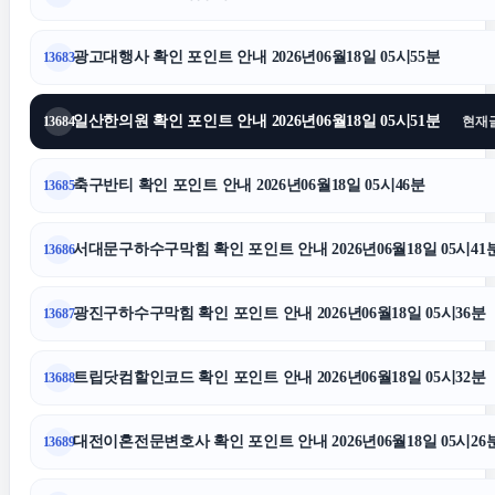
양육권
광고대행사 확인 포인트 안내 2026년06월18일 05시55분
13683
암요양병원
일산한의원 확인 포인트 안내 2026년06월18일 05시51분
13684
현재
금천하수구막힘
축구반티 확인 포인트 안내 2026년06월18일 05시46분
13685
은평하수구막힘
서대문구하수구막힘 확인 포인트 안내 2026년06월18일 05시41
13686
용인형사변호사
광진구하수구막힘 확인 포인트 안내 2026년06월18일 05시36분
13687
용산하수구막힘
트립닷컴할인코드 확인 포인트 안내 2026년06월18일 05시32분
13688
아파트대출
대전이혼전문변호사 확인 포인트 안내 2026년06월18일 05시26
13689
장기렌트