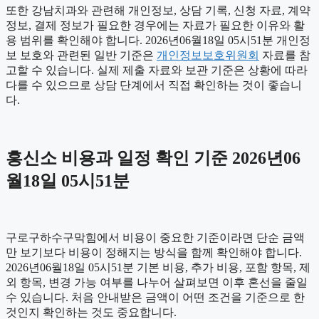
또한 강남치과와 관련해 개인정보, 상담 기록, 신청 자료, 계약
정보, 결제 정보가 필요한 경우에는 자료가 필요한 이유와 활
용 범위를 확인해야 합니다. 2026년06월18일 05시51분 개인정
보 보호와 관련된 일반 기준은
개인정보보호위원회
자료를 참
고할 수 있습니다. 실제 제출 자료와 보관 기준은 상황에 따라
다를 수 있으므로 상담 단계에서 직접 확인하는 것이 좋습니
다.
흥신소 비용과 일정 확인 기준 2026년06
월18일 05시51분
구로구하수구막힘에서 비용이 중요한 기준이라면 단순 금액
만 보기보다 비용이 정해지는 방식을 함께 확인해야 합니다.
2026년06월18일 05시51분 기본 비용, 추가 비용, 포함 항목, 제
외 항목, 변경 가능 여부를 나누어 살펴보면 이후 혼선을 줄일
수 있습니다. 처음 안내받은 금액이 어떤 조건을 기준으로 한
것인지 확인하는 것도 중요합니다.