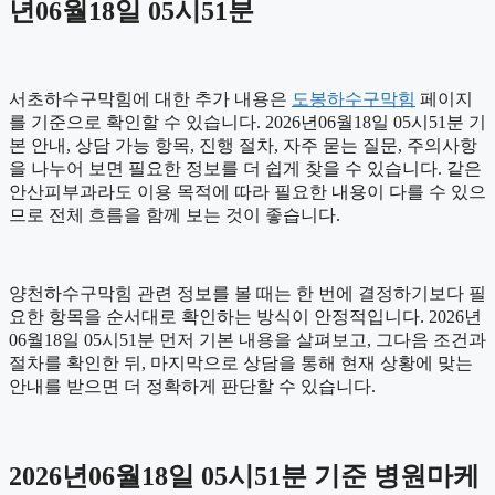
년06월18일 05시51분
서초하수구막힘에 대한 추가 내용은
도봉하수구막힘
페이지
를 기준으로 확인할 수 있습니다. 2026년06월18일 05시51분 기
본 안내, 상담 가능 항목, 진행 절차, 자주 묻는 질문, 주의사항
을 나누어 보면 필요한 정보를 더 쉽게 찾을 수 있습니다. 같은
안산피부과라도 이용 목적에 따라 필요한 내용이 다를 수 있으
므로 전체 흐름을 함께 보는 것이 좋습니다.
양천하수구막힘 관련 정보를 볼 때는 한 번에 결정하기보다 필
요한 항목을 순서대로 확인하는 방식이 안정적입니다. 2026년
06월18일 05시51분 먼저 기본 내용을 살펴보고, 그다음 조건과
절차를 확인한 뒤, 마지막으로 상담을 통해 현재 상황에 맞는
안내를 받으면 더 정확하게 판단할 수 있습니다.
2026년06월18일 05시51분 기준 병원마케