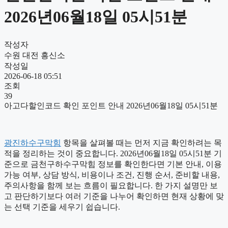
2026년06월18일 05시51분
작성자
수원 대전 흥신소
작성일
2026-06-18 05:51
조회
39
아고다할인코드 확인 포인트 안내 2026년06월18일 05시51분
광진하수구막힘
항목을 살펴볼 때는 먼저 지금 확인하려는 목
적을 정리하는 것이 중요합니다. 2026년06월18일 05시51분 기
준으로 금천구하수구막힘 정보를 확인한다면 기본 안내, 이용
가능 여부, 상담 방식, 비용이나 조건, 진행 순서, 준비할 내용,
주의사항을 함께 보는 흐름이 필요합니다. 한 가지 설명만 보
고 판단하기보다 여러 기준을 나누어 확인하면 현재 상황에 맞
는 선택 기준을 세우기 쉽습니다.