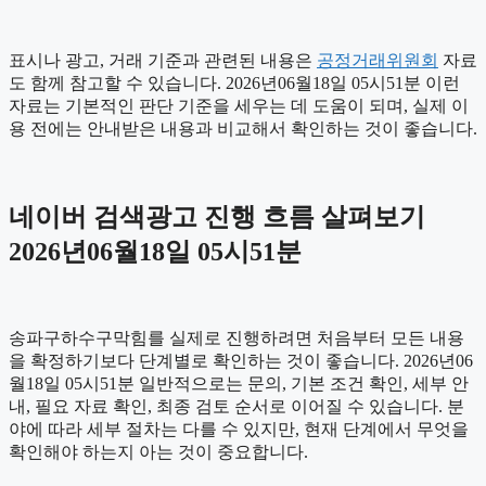
표시나 광고, 거래 기준과 관련된 내용은
공정거래위원회
자료
도 함께 참고할 수 있습니다. 2026년06월18일 05시51분 이런
자료는 기본적인 판단 기준을 세우는 데 도움이 되며, 실제 이
용 전에는 안내받은 내용과 비교해서 확인하는 것이 좋습니다.
네이버 검색광고 진행 흐름 살펴보기
2026년06월18일 05시51분
송파구하수구막힘를 실제로 진행하려면 처음부터 모든 내용
을 확정하기보다 단계별로 확인하는 것이 좋습니다. 2026년06
월18일 05시51분 일반적으로는 문의, 기본 조건 확인, 세부 안
내, 필요 자료 확인, 최종 검토 순서로 이어질 수 있습니다. 분
야에 따라 세부 절차는 다를 수 있지만, 현재 단계에서 무엇을
확인해야 하는지 아는 것이 중요합니다.