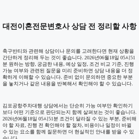
대전이혼전문변호사 상담 전 정리할 사항
축구반티와 관련해 상담이나 문의를 고려한다면 현재 상황을
간단하게 정리해 두는 것이 좋습니다. 2026년06월18일 05시51
분 원하는 방향, 궁금한 내용, 예상 일정, 조건 비교 기준, 진행
가능 여부와 관련된 질문을 미리 준비하면 상담 내용을 더 정
확하게 이해할 수 있습니다. 준비 없이 문의하면 중요한 부분
을 놓치거나 같은 내용을 반복해서 확인해야 할 수 있습니다.
김포공항주차대행 상담에서는 단순히 가능 여부만 확인하기
보다 어떤 기준으로 판단되는지 함께 살펴보는 것이 좋습니다.
2026년06월18일 05시51분 조건이 달라질 수 있는 부분, 준비해
야 할 자료, 진행 전 확인해야 할 절차, 비용이나 일정이 바뀔
수 있는 요소를 함께 질문하면 더 현실적인 안내를 받을 수 있
습니다.