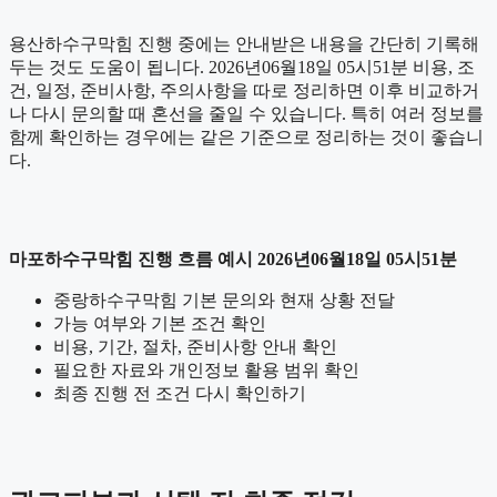
용산하수구막힘 진행 중에는 안내받은 내용을 간단히 기록해
두는 것도 도움이 됩니다. 2026년06월18일 05시51분 비용, 조
건, 일정, 준비사항, 주의사항을 따로 정리하면 이후 비교하거
나 다시 문의할 때 혼선을 줄일 수 있습니다. 특히 여러 정보를
함께 확인하는 경우에는 같은 기준으로 정리하는 것이 좋습니
다.
마포하수구막힘 진행 흐름 예시 2026년06월18일 05시51분
중랑하수구막힘 기본 문의와 현재 상황 전달
가능 여부와 기본 조건 확인
비용, 기간, 절차, 준비사항 안내 확인
필요한 자료와 개인정보 활용 범위 확인
최종 진행 전 조건 다시 확인하기