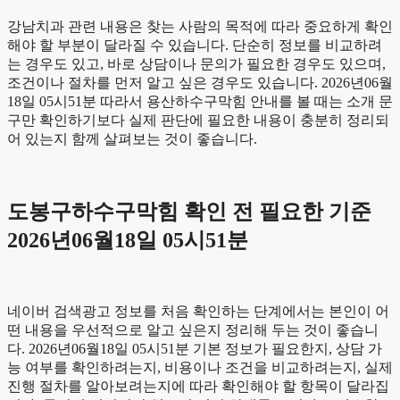
강남치과 관련 내용은 찾는 사람의 목적에 따라 중요하게 확인
해야 할 부분이 달라질 수 있습니다. 단순히 정보를 비교하려
는 경우도 있고, 바로 상담이나 문의가 필요한 경우도 있으며,
조건이나 절차를 먼저 알고 싶은 경우도 있습니다. 2026년06월
18일 05시51분 따라서 용산하수구막힘 안내를 볼 때는 소개 문
구만 확인하기보다 실제 판단에 필요한 내용이 충분히 정리되
어 있는지 함께 살펴보는 것이 좋습니다.
도봉구하수구막힘 확인 전 필요한 기준
2026년06월18일 05시51분
네이버 검색광고 정보를 처음 확인하는 단계에서는 본인이 어
떤 내용을 우선적으로 알고 싶은지 정리해 두는 것이 좋습니
다. 2026년06월18일 05시51분 기본 정보가 필요한지, 상담 가
능 여부를 확인하려는지, 비용이나 조건을 비교하려는지, 실제
진행 절차를 알아보려는지에 따라 확인해야 할 항목이 달라집