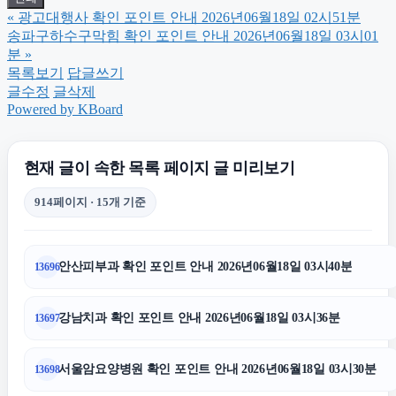
«
광고대행사 확인 포인트 안내 2026년06월18일 02시51분
울산이혼전문변호사
송파구하수구막힘 확인 포인트 안내 2026년06월18일 03시01
분
»
목록보기
답글쓰기
서울이혼변호사
글수정
글삭제
Powered by KBoard
양천하수구막힘
현재 글이 속한 목록 페이지 글 미리보기
의정부변호사
914페이지 · 15개 기준
수원형사변호사
안산피부과 확인 포인트 안내 2026년06월18일 03시40분
13696
대구이혼전문변호사
강남치과 확인 포인트 안내 2026년06월18일 03시36분
13697
서울음주운전변호사
서울암요양병원 확인 포인트 안내 2026년06월18일 03시30분
13698