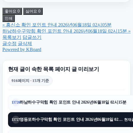
좋아요
0
싫어요
0
의정부변호사
인쇄
«
흥신소 확인 포인트 안내 2026년06월18일 02시05분
서대문구하수구막힘
하남하수구막힘 확인 포인트 안내 2026년06월18일 02시15분
»
목록보기
답글쓰기
글수정
글삭제
광진구하수구막힘
Powered by KBoard
용인이혼전문변호사
현재 글이 속한 목록 페이지 글 미리보기
916페이지 · 15개 기준
강남상간소송변호사
하남하수구막힘 확인 포인트 안내 2026년06월18일 02시15분
13726
수원형사전문변호사
영등포하수구막힘 확인 포인트 안내 2026년06월18일 02시11분
13727
현재
수원이혼변호사