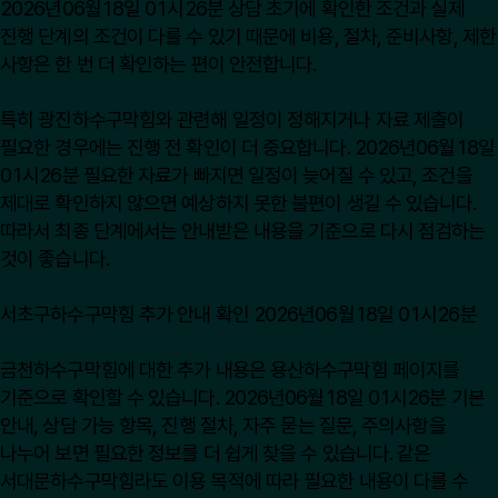
2026년06월18일 01시26분 상담 초기에 확인한 조건과 실제
진행 단계의 조건이 다를 수 있기 때문에 비용, 절차, 준비사항, 제한
사항은 한 번 더 확인하는 편이 안전합니다.
특히 광진하수구막힘와 관련해 일정이 정해지거나 자료 제출이
필요한 경우에는 진행 전 확인이 더 중요합니다. 2026년06월18일
01시26분 필요한 자료가 빠지면 일정이 늦어질 수 있고, 조건을
제대로 확인하지 않으면 예상하지 못한 불편이 생길 수 있습니다.
따라서 최종 단계에서는 안내받은 내용을 기준으로 다시 점검하는
것이 좋습니다.
서초구하수구막힘 추가 안내 확인 2026년06월18일 01시26분
금천하수구막힘에 대한 추가 내용은
용산하수구막힘
페이지를
기준으로 확인할 수 있습니다. 2026년06월18일 01시26분 기본
안내, 상담 가능 항목, 진행 절차, 자주 묻는 질문, 주의사항을
나누어 보면 필요한 정보를 더 쉽게 찾을 수 있습니다. 같은
서대문하수구막힘라도 이용 목적에 따라 필요한 내용이 다를 수