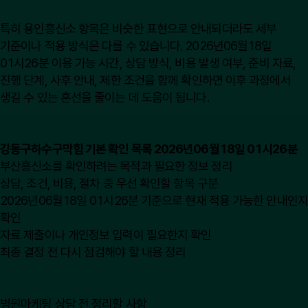
특히 용인흥신소 항목은 비슷한 표현으로 안내되더라도 세부
기준이나 적용 방식은 다를 수 있습니다. 2026년06월18일
01시26분 이용 가능 시간, 상담 방식, 비용 발생 여부, 준비 자료,
진행 단계, 사후 안내, 제한 조건을 함께 확인하면 이후 과정에서
생길 수 있는 혼선을 줄이는 데 도움이 됩니다.
강동구하수구막힘 기본 확인 목록 2026년06월18일 01시26분
부산흥신소를 확인하려는 목적과 필요한 정보 정리
상담, 조건, 비용, 절차 중 우선 확인할 항목 구분
2026년06월18일 01시26분 기준으로 현재 적용 가능한 안내인지
확인
자료 제출이나 개인정보 입력이 필요한지 확인
최종 결정 전 다시 점검해야 할 내용 정리
병원마케팅 상담 전 정리할 사항