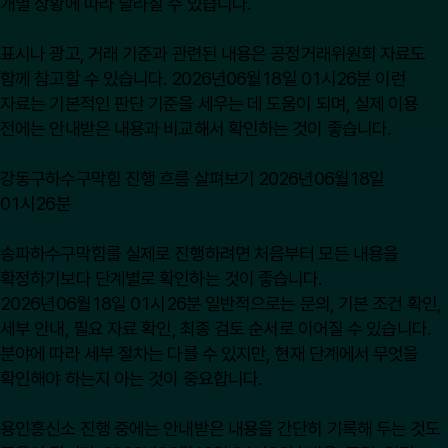
개별 상황에 따라 달라질 수 있습니다.
표시나 광고, 거래 기준과 관련된 내용은
공정거래위원회
자료도
함께 참고할 수 있습니다. 2026년06월18일 01시26분 이런
자료는 기본적인 판단 기준을 세우는 데 도움이 되며, 실제 이용
전에는 안내받은 내용과 비교해서 확인하는 것이 좋습니다.
강동구하수구막힘 진행 흐름 살펴보기 2026년06월18일
01시26분
송파하수구막힘를 실제로 진행하려면 처음부터 모든 내용을
확정하기보다 단계별로 확인하는 것이 좋습니다.
2026년06월18일 01시26분 일반적으로는 문의, 기본 조건 확인,
세부 안내, 필요 자료 확인, 최종 검토 순서로 이어질 수 있습니다.
분야에 따라 세부 절차는 다를 수 있지만, 현재 단계에서 무엇을
확인해야 하는지 아는 것이 중요합니다.
용인흥신소 진행 중에는 안내받은 내용을 간단히 기록해 두는 것도