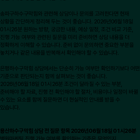
송파구하수구막힘와 관련해 상담이나 문의를 고려한다면 현재
상황을 간단하게 정리해 두는 것이 좋습니다. 2026년06월18일
01시26분 원하는 방향, 궁금한 내용, 예상 일정, 조건 비교 기준,
진행 가능 여부와 관련된 질문을 미리 준비하면 상담 내용을 더
정확하게 이해할 수 있습니다. 준비 없이 문의하면 중요한 부분을
놓치거나 같은 내용을 반복해서 확인해야 할 수 있습니다.
은평하수구막힘 상담에서는 단순히 가능 여부만 확인하기보다 어떤
기준으로 판단되는지 함께 살펴보는 것이 좋습니다.
2026년06월18일 01시26분 조건이 달라질 수 있는 부분,
준비해야 할 자료, 진행 전 확인해야 할 절차, 비용이나 일정이 바뀔
수 있는 요소를 함께 질문하면 더 현실적인 안내를 받을 수
있습니다.
용산하수구막힘 상담 전 질문 항목 2026년06월18일 01시26분
병원마케팅 진행 가능 여부를 확인하는 기준은 무엇인지