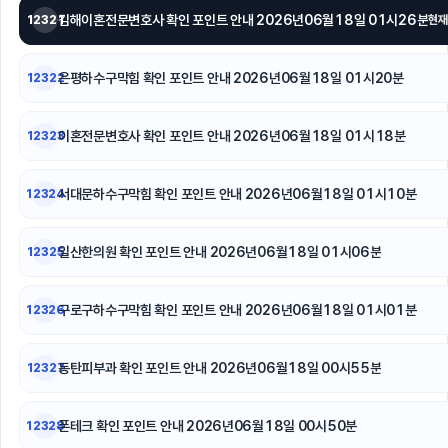
수원상간소송변호사
김해이혼전문변호사 확인 포인트 안내 2026년06월18일 01시26분
12321
현재
이혼변호사
은평하수구막힘 확인 포인트 안내 2026년06월18일 01시20분
12322
남양주이혼전문변호사
이혼전문변호사 확인 포인트 안내 2026년06월18일 01시18분
12323
항암요양병원
강남치과
서대문하수구막힘 확인 포인트 안내 2026년06월18일 01시10분
12324
송파구하수구막힘
일산한의원 확인 포인트 안내 2026년06월18일 01시06분
12325
구로구하수구막힘 확인 포인트 안내 2026년06월18일 01시01분
12326
동탄피부과 확인 포인트 안내 2026년06월18일 00시55분
12327
폰테크 확인 포인트 안내 2026년06월18일 00시50분
12328