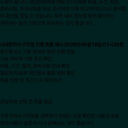
도움이 됩니다. 2026년06월18일 01시26분 비용, 조건, 일정,
준비사항, 주의사항을 따로 정리하면 이후 비교하거나 다시 문의할
때 혼선을 줄일 수 있습니다. 특히 여러 정보를 함께 확인하는
경우에는 같은 기준으로 정리하는 것이 좋습니다.
서대문하수구막힘 진행 흐름 예시 2026년06월18일 01시26분
용인흥신소 기본 문의와 현재 상황 전달
가능 여부와 기본 조건 확인
비용, 기간, 절차, 준비사항 안내 확인
필요한 자료와 개인정보 활용 범위 확인
최종 진행 전 조건 다시 확인하기
강남치과 선택 전 최종 점검
구로구하수구막힘를 선택하기 전에는 처음 확인한 내용과 최종
안내 내용이 같은지 다시 살펴보는 것이 좋습니다.