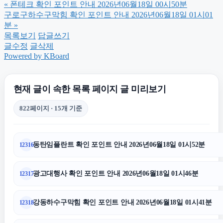
«
폰테크 확인 포인트 안내 2026년06월18일 00시50분
은평구하수구막힘
구로구하수구막힘 확인 포인트 안내 2026년06월18일 01시01
분
»
목록보기
답글쓰기
구로하수구막힘
글수정
글삭제
Powered by KBoard
김포공항주차대행
현재 글이 속한 목록 페이지 글 미리보기
상간소송
822페이지 · 15개 기준
sns마케팅
동탄임플란트 확인 포인트 안내 2026년06월18일 01시52분
12316
불륜증거
광고대행사 확인 포인트 안내 2026년06월18일 01시46분
12317
수원학교폭력변호사
강동하수구막힘 확인 포인트 안내 2026년06월18일 01시41분
12318