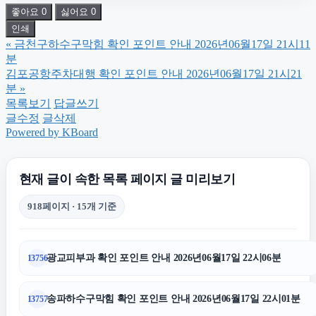
좋아요
0
싫어요
0
광교피부과
인쇄
«
금천구하수구막힘 확인 포인트 안내 2026년06월17일 21시11
금천구하수구막힘
분
김포공항주차대행 확인 포인트 안내 2026년06월17일 21시21
분
»
청주이혼전문변호사
목록보기
답글쓰기
글수정
글삭제
Powered by KBoard
의정부학교폭력변호사
현재 글이 속한 목록 페이지 글 미리보기
의정부법률사무소
918페이지 · 15개 기준
동탄임플란트
광교피부과 확인 포인트 안내 2026년06월17일 22시06분
13756
서대문하수구막힘
송파하수구막힘 확인 포인트 안내 2026년06월17일 22시01분
13757