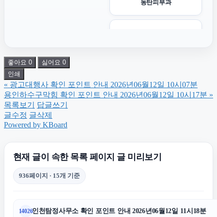
동탄피부과
노원하수구막힘
좋아요
0
싫어요
0
은평구하수구막힘
인쇄
«
광고대행사 확인 포인트 안내 2026년06월12일 10시07분
부산휴대폰성지
용인하수구막힘 확인 포인트 안내 2026년06월12일 10시17분
»
목록보기
답글쓰기
글수정
글삭제
서초하수구막힘
Powered by KBoard
용인흥신소
현재 글이 속한 목록 페이지 글 미리보기
936페이지 · 15개 기준
병원마케팅
인천탐정사무소 확인 포인트 안내 2026년06월12일 11시18분
14026
강남치과