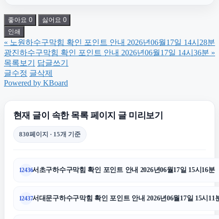
좋아요
0
싫어요
0
흥신소
인쇄
«
노원하수구막힘 확인 포인트 안내 2026년06월17일 14시28분
sns마케팅
광진하수구막힘 확인 포인트 안내 2026년06월17일 14시36분
»
목록보기
답글쓰기
글수정
글삭제
서초이혼전문변호사
Powered by KBoard
서초구하수구막힘
현재 글이 속한 목록 페이지 글 미리보기
830페이지 · 15개 기준
안산피부과
서초구하수구막힘 확인 포인트 안내 2026년06월17일 15시16분
12436
트립닷컴할인코드
서대문구하수구막힘 확인 포인트 안내 2026년06월17일 15시11
12437
용인이혼변호사