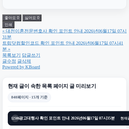
좋아요
0
싫어요
0
폰테크
인쇄
«
대전이혼전문변호사 확인 포인트 안내 2026년06월17일 07시
강남이혼전문변호사
31분
트립닷컴할인코드 확인 포인트 안내 2026년06월17일 07시41
분
»
의정부형사전문변호사
목록보기
답글쓰기
글수정
글삭제
Powered by KBoard
암요양병원
현재 글이 속한 목록 페이지 글 미리보기
서울이혼변호사
840페이지 · 15개 기준
의정부학교폭력변호사
광고대행사 확인 포인트 안내 2026년06월17일 07시35분
12586
현재
수원법무법인