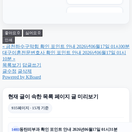
의정부학교폭력변호사
좋아요
0
싫어요
0
위자료
인쇄
«
금천하수구막힘 확인 포인트 안내 2026년06월17일 01시00분
김해이혼전문변호사
대구이혼전문변호사 확인 포인트 안내 2026년06월17일 01시
10분
»
목록보기
답글쓰기
울산이혼전문변호사
글수정
글삭제
Powered by KBoard
광교피부과
현재 글이 속한 목록 페이지 글 미리보기
암요양병원
935페이지 · 15개 기준
수원이혼전문변호사
동탄피부과 확인 포인트 안내 2026년06월17일 01시31분
14011