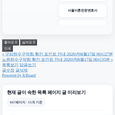
서울이혼전문변호사
용인형사전문변호사
좋아요
0
싫어요
0
동탄임플란트
인쇄
«
구리하수구막힘 확인 포인트 안내 2026년06월17일 00시27분
동작하수구막힘
노원하수구막힘 확인 포인트 안내 2026년06월17일 00시35분
»
목록보기
답글쓰기
글수정
글삭제
용인학교폭력변호사
Powered by KBoard
울산이혼전문변호사
현재 글이 속한 목록 페이지 글 미리보기
847페이지 · 15개 기준
용인형사변호사