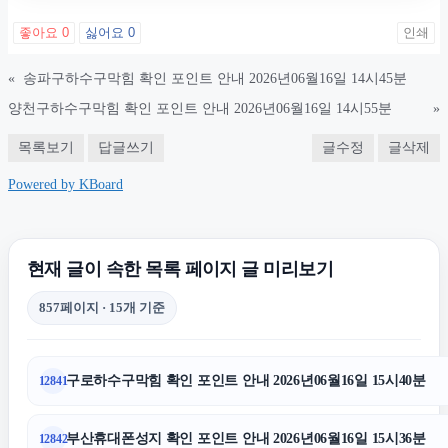
서울이혼전문변호사
좋아요
0
싫어요
0
인쇄
하수구막힘
«
송파구하수구막힘 확인 포인트 안내 2026년06월16일 14시45분
양천구하수구막힘 확인 포인트 안내 2026년06월16일 14시55분
»
김해이혼전문변호사
목록보기
답글쓰기
글수정
글삭제
Powered by KBoard
협의이혼
수원형사전문변호사
현재 글이 속한 목록 페이지 글 미리보기
857페이지 · 15개 기준
의정부이혼전문변호사
구로하수구막힘 확인 포인트 안내 2026년06월16일 15시40분
12841
폰테크
부산휴대폰성지 확인 포인트 안내 2026년06월16일 15시36분
12842
이혼전문변호사