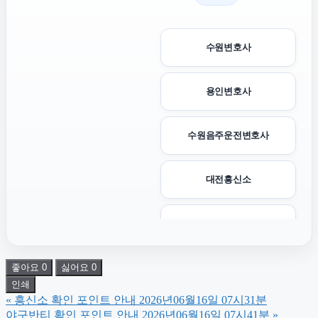
수원변호사
용인변호사
수원음주운전변호사
대전흥신소
수원이혼전문변호사
좋아요
0
싫어요
0
조정이혼
인쇄
«
흥신소 확인 포인트 안내 2026년06월16일 07시31분
용인형사전문변호사
야구반티 확인 포인트 안내 2026년06월16일 07시41분
»