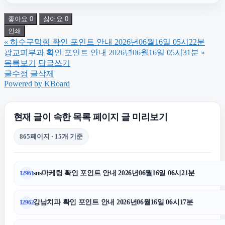
좋아요
0
싫어요
0
노원구하수구막힘
인쇄
«
하수구막힘 확인 포인트 안내 2026년06월16일 05시22분
대안학교
광교피부과 확인 포인트 안내 2026년06월16일 05시31분
»
목록보기
답글쓰기
글수정
글삭제
광교피부과
Powered by KBoard
수원피부과
현재 글이 속한 목록 페이지 글 미리보기
865페이지 · 15개 기준
수원음주운전변호사
sns마케팅 확인 포인트 안내 2026년06월16일 06시21분
12961
동대문하수구막힘
강남치과 확인 포인트 안내 2026년06월16일 06시17분
12962
도봉하수구막힘